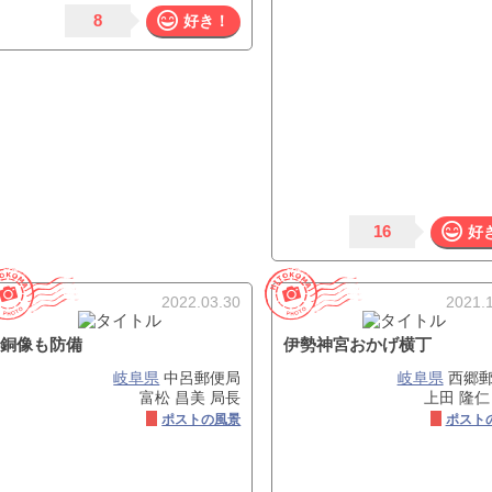
8
好き！
16
好
2022.03.30
2021.
銅像も防備
伊勢神宮おかげ横丁
岐阜県
中呂郵便局
岐阜県
西郷郵
富松 昌美 局長
上田 隆仁
ポストの風景
ポスト