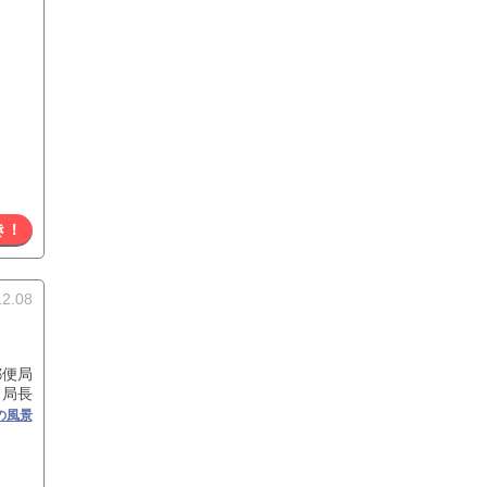
き！
12.08
便局
 局長
の風景