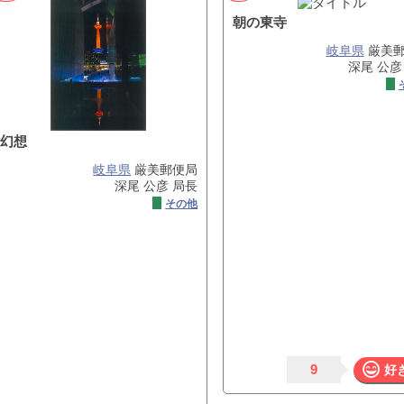
朝の東寺
岐阜県
厳美郵
深尾 公彦
幻想
岐阜県
厳美郵便局
深尾 公彦 局長
その他
9
好