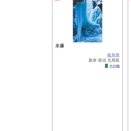
氷瀑
岐阜県
新井 恭治 元局長
その他