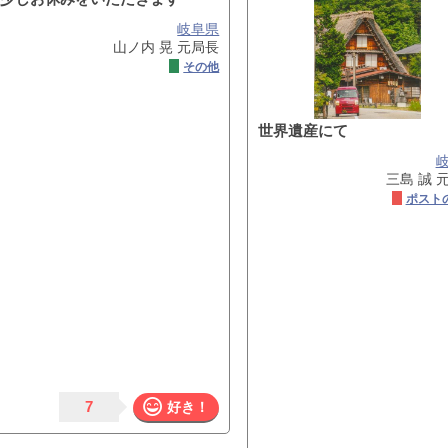
岐阜県
山ノ内 晃 元局長
その他
世界遺産にて
三島 誠 
ポスト
7
好き！