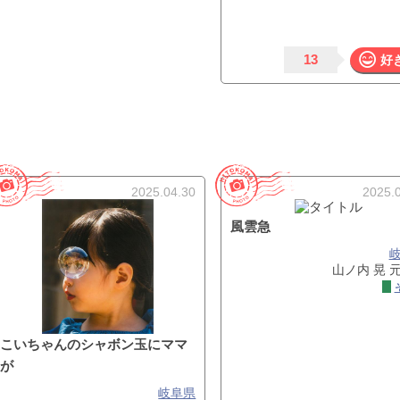
13
好
2025.04.30
2025.
風雲急
山ノ内 晃 
こいちゃんのシャボン玉にママ
が
岐阜県