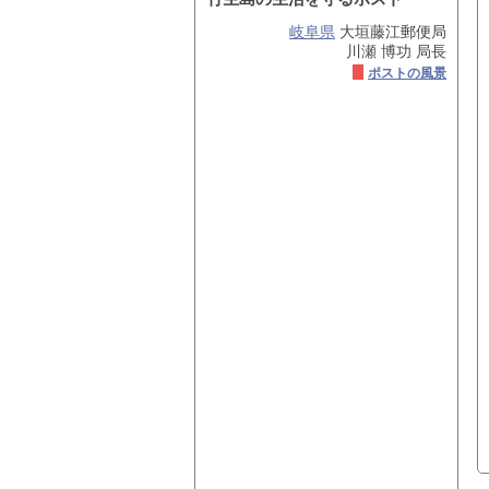
岐阜県
大垣藤江郵便局
川瀬 博功 局長
ポストの風景