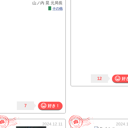
山ノ内 晃 元局長
その他
12
好
7
好き！
2024.12.11
2024.