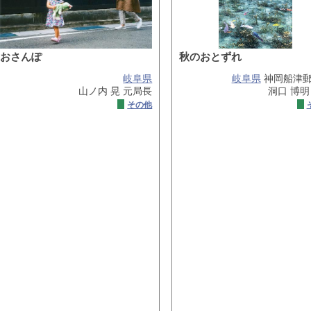
おさんぽ
秋のおとずれ
岐阜県
岐阜県
神岡船津
山ノ内 晃 元局長
洞口 博明
その他