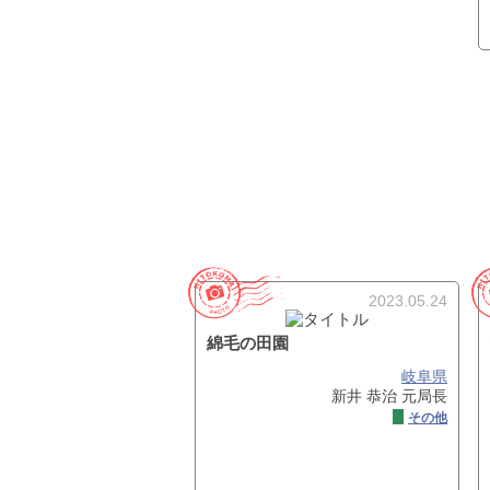
2023.05.24
綿毛の田園
岐阜県
新井 恭治 元局長
その他