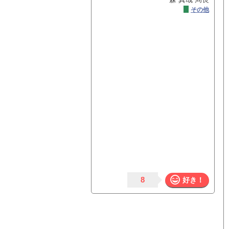
その他
8
好き！