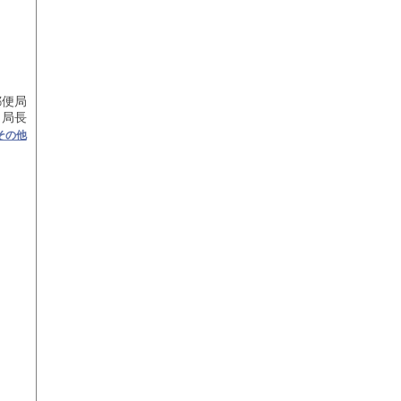
郵便局
 局長
その他