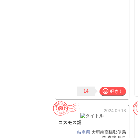
14
好き！
2024.09.18
コスモス畑
岐阜県
大垣南高橋郵便局
森 真哉 局長