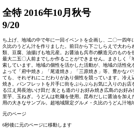
全特 2016年10月秋号
9/20
ち上げ、地域の中で年に一回イベントを企画し、二〇一四年
久比のうどん汁を作りました。前日から下ごしらえで大わら
類、豆腐、油揚げも地元産。お醤油も呉市の醸造元のものを
最大二五〇人前までしか作ることができません。まさしく「
索しています。地域の個性を活かした活動が、地域の活性化
よって「府中焼き」「尾道焼き」「三原焼き」等、豊かなバ
ても、それぞれにこだわりがあり個性を競っています。冷え
焼き。パンフレットを片手に街をぶらぶらお気に入りのお店を
る江え局長池いけ田だ 友とも道のりお好み焼き広島のお好み
里芋、玉ねぎ。うどんは乾麺を使用。昆布だしに醤油を加え
用の大きなサンプル。超地域限定グルメ・久比のうどん汁地
元のページ
6
秒後に元のページに移動します