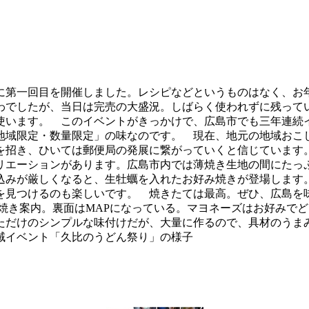
に第一回目を開催しました。レシピなどというものはなく、お
わでしたが、当日は完売の大盛況。しばらく使われずに残って
使います。 このイベントがきっかけで、広島市でも三年連続
地域限定・数量限定」の味なのです。 現在、地元の地域おこ
を招き、ひいては郵便局の発展に繋がっていくと信じています
リエーションがあります。広島市内では薄焼き生地の間にたっ
込みが厳しくなると、生牡蠣を入れたお好み焼きが登場します
見つけるのも楽しいです。 焼きたては最高。ぜひ、広島を味わい
焼き案内。裏面はMAPになっている。マヨネーズはお好みで
ただけのシンプルな味付けだが、大量に作るので、具材のうま
域イベント「久比のうどん祭り」の様子