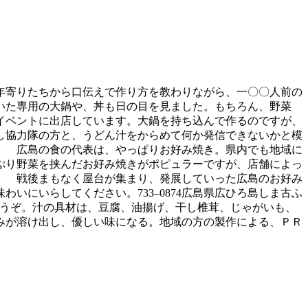
年寄りたちから口伝えで作り方を教わりながら、一〇〇人前の
いた専用の大鍋や、丼も日の目を見ました。もちろん、野菜
イベントに出店しています。大鍋を持ち込んで作るのですが、
し協力隊の方と、うどん汁をからめて何か発信できないかと模
。 広島の食の代表は、やっぱりお好み焼き。県内でも地域に
ぷり野菜を挟んだお好み焼きがポピュラーですが、店舗によっ
。 戦後まもなく屋台が集まり、発展していった広島のお好み
にいらしてください。733‒0874広島県広ひろ島しま古ふ
どうぞ。汁の具材は、豆腐、油揚げ、干し椎茸、じゃがいも、
みが溶け出し、優しい味になる。地域の方の製作による、ＰＲ